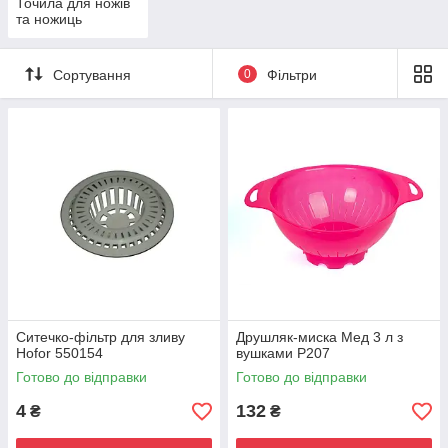
Точила для ножів
та ножиць
Сортування
0
Фільтри
Ситечко-фільтр для зливу
Друшляк-миска Мед 3 л з
Hofor 550154
вушками P207
Готово до відправки
Готово до відправки
4
132
₴
₴