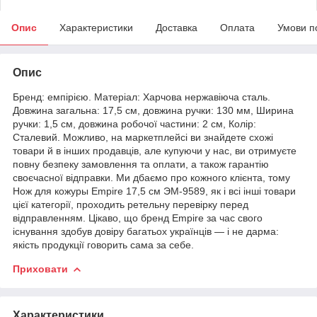
Опис
Характеристики
Доставка
Оплата
Умови п
Опис
Бренд: емпірією. Матеріал: Харчова нержавіюча сталь.
Довжина загальна: 17,5 см, довжина ручки: 130 мм, Ширина
ручки: 1,5 см, довжина робочої частини: 2 см, Колір:
Сталевий. Можливо, на маркетплейсі ви знайдете схожі
товари й в інших продавців, але купуючи у нас, ви отримуєте
повну безпеку замовлення та оплати, а також гарантію
своєчасної відправки. Ми дбаємо про кожного клієнта, тому
Нож для кожуры Empire 17,5 см ЭМ-9589, як і всі інші товари
цієї категорії, проходить ретельну перевірку перед
відправленням. Цікаво, що бренд Empire за час свого
існування здобув довіру багатьох українців — і не дарма:
якість продукції говорить сама за себе.
Приховати
Характеристики