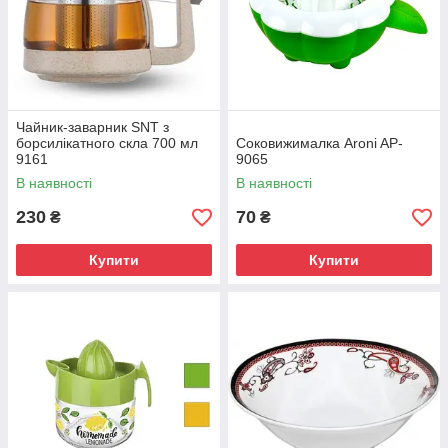
Чайник-заварник SNT з
борсилікатного скла 700 мл
Соковижималка Aroni AP-
9161
9065
В наявності
В наявності
230
70
₴
₴
Купити
Купити