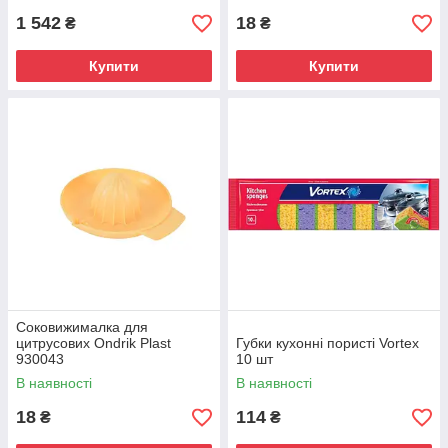
1 542
18
₴
₴
Купити
Купити
Соковижималка для
цитрусових Ondrik Plast
Губки кухонні пористі Vortex
930043
10 шт
В наявності
В наявності
18
114
₴
₴