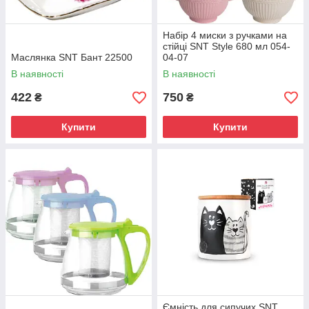
Набір 4 миски з ручками на
стійці SNT Style 680 мл 054-
Маслянка SNT Бант 22500
04-07
В наявності
В наявності
422
750
₴
₴
Купити
Купити
Ємність для сипучих SNT