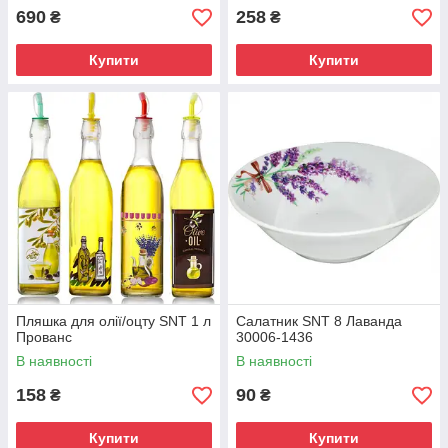
690
258
₴
₴
Купити
Купити
Пляшка для олії/оцту SNT 1 л
Салатник SNT 8 Лаванда
Прованс
30006-1436
В наявності
В наявності
158
90
₴
₴
Купити
Купити