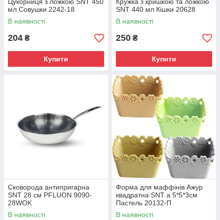
Цукорниця з ложкою SNT 450
Кружка з кришкою та ложкою
мл Совушки 2242-18
SNT 440 мл Кішки 20628
В наявності
В наявності
204
250
₴
₴
Купити
Купити
Сковорода антипригарна
Форма для маффінів Ажур
SNT 28 см PFLUON 9090-
квадратна SNT а 5*5*3см
28WOK
Пастель 20132-П
В наявності
В наявності