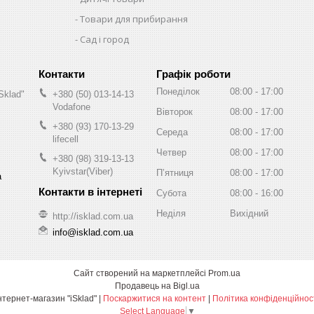
Товари для прибирання
Сад і город
Графік роботи
Понеділок
08:00
17:00
Sklad"
+380 (50) 013-14-13
Vodafone
Вівторок
08:00
17:00
+380 (93) 170-13-29
Середа
08:00
17:00
lifecell
Четвер
08:00
17:00
+380 (98) 319-13-13
Kyivstar(Viber)
Пʼятниця
08:00
17:00
а
Субота
08:00
16:00
Неділя
Вихідний
http://isklad.com.ua
info@isklad.com.ua
Сайт створений на маркетплейсі
Prom.ua
Продавець на Bigl.ua
Інтернет-магазин "iSklad" |
Поскаржитися на контент
|
Політика конфіденційнос
Select Language
▼