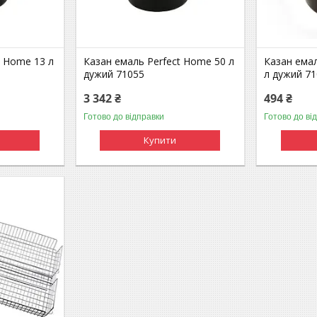
t Home 13 л
Казан емаль Perfect Home 50 л
Казан емал
дужий 71055
л дужий 7
3 342 ₴
494 ₴
Готово до відправки
Готово до ві
Купити