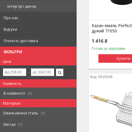
Інтер'єр і декор
Про нас
Казан емаль Perfec
Відгуки
дужий 71050
1 416 ₴
Оплата і доставка
Готово до відправки
ФІЛЬТРИ
Купити
Ціна
0018548
Наявність
В наявності
5
Матеріал
Емальована сталь
3
Метал
1