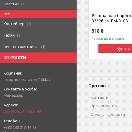
Пластик
1
Тип
Решітка для барбек
33*26 см ЕМ-0103
Контейнер
1
518 ₴
казан
3
Готово до відправки
решітка для грилю
1
Купити
КОНТАКТИ
Інтернет-магазин "iSklad"
Про нас
Менеджер
Контакти
Про компанію
Виноградів, Україна
Оплата і доставка
+380 (50) 013-14-13