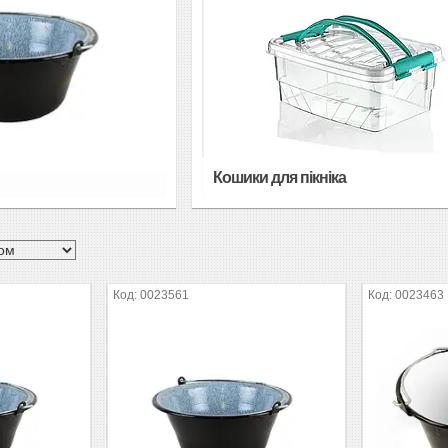
Кошики для пікніка
0023561
0023463