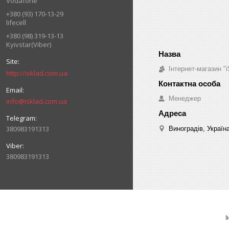
Vodafone
+380 (93) 170-13-29
lifecell
+380 (98) 319-13-13
Kyivstar(Viber)
Інтернет-магазин "i
http://isklad.com.ua
Менеджер
info@isklad.com.ua
380983191313
Виноградів, Україн
380983191313