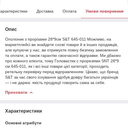
арактеристики
Доставка
Оплата
Умови повернення
Опис
Ополоник з прорізами 28*9см S&T 645-011 Можливо, на
маркетплейсі ви знайдете схожі товари й в інших продавців,
але купуючи у нас, ви отримуєте повну безпеку замовлення
та оплати, а також гарантію своєчасної відправки. Ми дбаємо
про кожного клієнта, тому Головастик с прорезями SNT 28*9
см 645-011, як і всі інші товари цієї категорії, проходить
ретельну перевірку перед відправленням. Цікаво, що бренд
S&T за час свого існування здобув довіру багатьох українців
— і не дарма: якість продукції говорить сама за себе.
Приховати
Характеристики
Основні атрибути