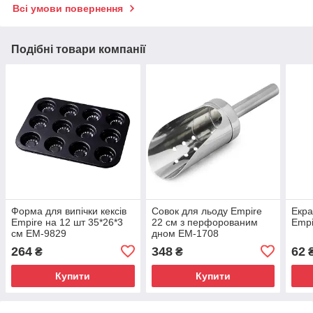
Всі умови повернення
Подібні товари компанії
Форма для випічки кексів
Совок для льоду Empire
Екра
Empire на 12 шт 35*26*3
22 см з перфорованим
Empi
см ЕМ-9829
дном ЕМ-1708
264
348
62
₴
₴
Купити
Купити