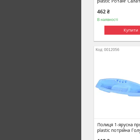
plastic Ротанг Сал
462 ₴
В наявності
Купити
0012056
Полиця 1-ярусна пр
plastic потрійна Го