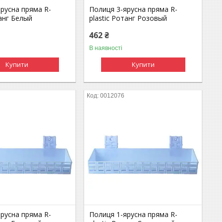
русна пряма R-
Полиця 3-ярусна пряма R-
танг Белый
plastic Ротанг Розовый
462 ₴
В наявності
Купити
Купити
0012076
русна пряма R-
Полиця 1-ярусна пряма R-