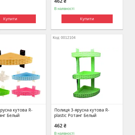
462 ₴
В наявності
Купити
Купити
0012104
русна кутова R-
Полиця 3-ярусна кутова R-
танг Белый
plastic Ротанг Белый
462 ₴
В наявності