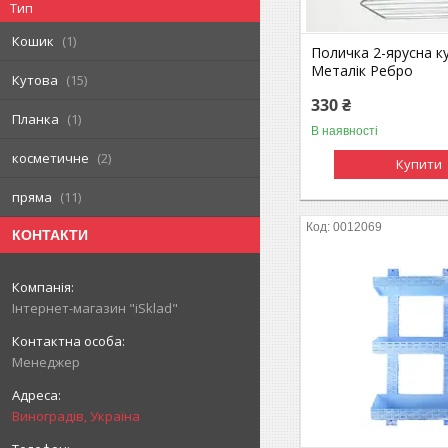
Тип
Кошик
1
Поличка 2-ярусна к
Металік Ребро
Кутова
15
330 ₴
Планка
1
В наявності
косметичне
2
Купити
пряма
11
0012069
КОНТАКТИ
Інтернет-магазин "iSklad"
Менеджер
Виноградів, Україна