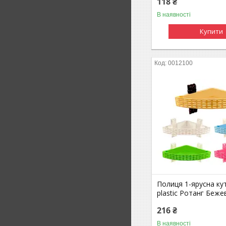
118 ₴
В наявності
Купити
0012100
Полиця 1-ярусна ку
plastic Ротанг Беж
216 ₴
В наявності