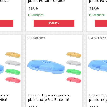
атовый
plastic Ротанг Голубой
plastic Ро
216 ₴
216 ₴
В наявності
В наявності
Купити
0012056
0012056
яма R-
Полиця 1-ярусна пряма R-
Полиця 1-я
лубой
plastic потрійна Бежевый
plastic по