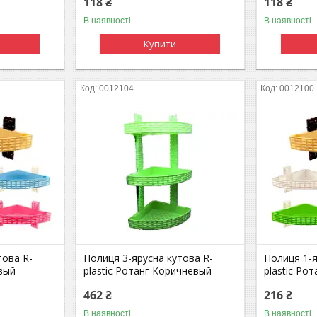
118 ₴
118 ₴
В наявності
В наявності
Купити
0012104
0012100
това R-
Полиця 3-ярусна кутова R-
Полиця 1-я
евый
plastic Ротанг Коричневый
plastic Ро
462 ₴
216 ₴
В наявності
В наявності