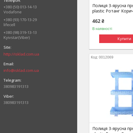
Полиця 3-ярусна пр
+380 (50) 013-14-13
plastic Ротанг Кор
Vodafone
+380 (93) 170-13-29
462 ₴
lifecell
В наявності
+380 (98) 319-13-13
Kyivstar(Viber)
Купити
http://isklad.com.ua
0012069
info@isklad.com.ua
380983191313
380983191313
Полиця 3-ярусна пр