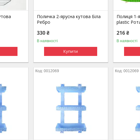
утова
Поличка 2-ярусна кутова Біла
Полиця 1-я
Ребро
plastic Ро
330 ₴
216 ₴
В наявності
В наявності
Купити
0012069
0012069