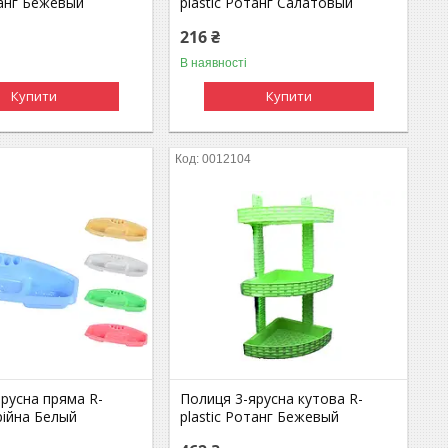
танг Бежевый
plastic Ротанг Салатовый
216 ₴
В наявності
Купити
Купити
0012104
русна пряма R-
Полиця 3-ярусна кутова R-
трійна Белый
plastic Ротанг Бежевый