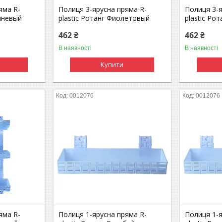
яма R-
Полиця 3-ярусна пряма R-
Полиця 3-я
ичневый
plastic Ротанг Фиолетовый
plastic Ро
462 ₴
462 ₴
В наявності
В наявності
Купити
0012076
0012076
яма R-
Полиця 1-ярусна пряма R-
Полиця 1-я