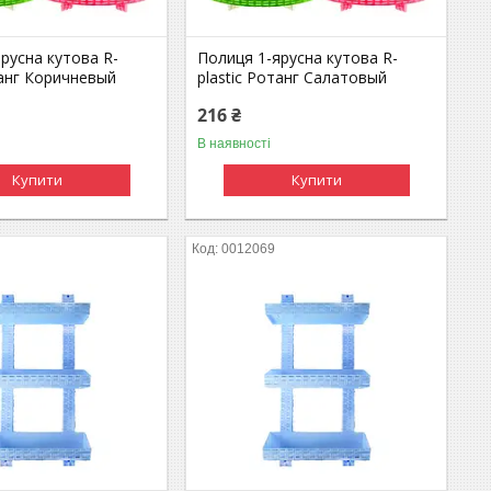
русна кутова R-
Полиця 1-ярусна кутова R-
танг Коричневый
plastic Ротанг Салатовый
216 ₴
В наявності
Купити
Купити
0012069