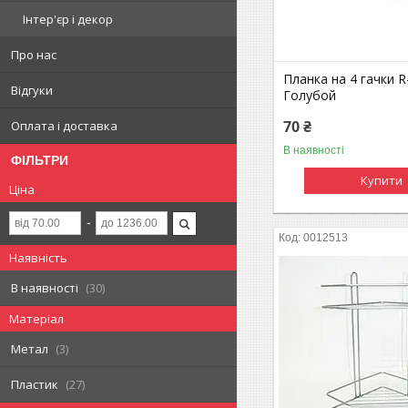
Інтер'єр і декор
Про нас
Планка на 4 гачки R-
Відгуки
Голубой
70 ₴
Оплата і доставка
В наявності
ФІЛЬТРИ
Купити
Ціна
0012513
Наявність
В наявності
30
Матеріал
Метал
3
Пластик
27