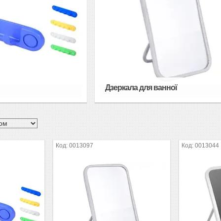
Дзеркала для ванної
0013097
0013044