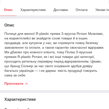
Опис
Характеристики
Доставка
Оплата
Умови п
Опис
Полиця для ванної R-plastic пряма 3-ярусна Ротанг Можливо,
на маркетплейсі ви знайдете схожі товари й в інших
продавців, але купуючи у нас, ви отримуєте повну безпеку
замовлення та оплати, а також гарантію своєчасної відправки.
Ми дбаємо про кожного клієнта, тому Полка 3-ярусная
прямая R-plastic Ротанг, як і всі інші товари цієї категорії,
проходить ретельну перевірку перед відправленням. Цікаво,
що бренд Солнер за час свого існування здобув довіру
багатьох українців — і не дарма: якість продукції говорить
сама за себе.
Приховати
Характеристики