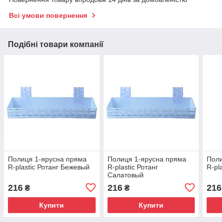
Всі умови повернення
Подібні товари компанії
Полиця 1-ярусна пряма
Полиця 1-ярусна пряма
Поли
R-plastic Ротанг Бежевый
R-plastic Ротанг
R-pl
Салатовый
216
216
216
₴
₴
Купити
Купити