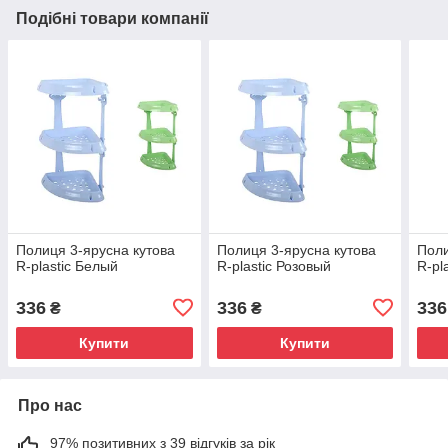
Подібні товари компанії
Полиця 3-ярусна кутова
Полиця 3-ярусна кутова
Поли
R-plastic Белый
R-plastic Розовый
R-pl
336
336
336
₴
₴
Купити
Купити
Про нас
97% позитивних з 39 відгуків за рік