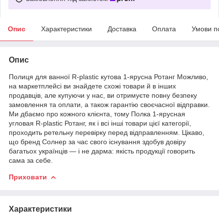
Опис
Характеристики
Доставка
Оплата
Умови п
Опис
Полиця для ванної R-plastic кутова 1-ярусна Ротанг Можливо,
на маркетплейсі ви знайдете схожі товари й в інших
продавців, але купуючи у нас, ви отримуєте повну безпеку
замовлення та оплати, а також гарантію своєчасної відправки.
Ми дбаємо про кожного клієнта, тому Полка 1-ярусная
угловая R-plastic Ротанг, як і всі інші товари цієї категорії,
проходить ретельну перевірку перед відправленням. Цікаво,
що бренд Солнер за час свого існування здобув довіру
багатьох українців — і не дарма: якість продукції говорить
сама за себе.
Приховати
Характеристики