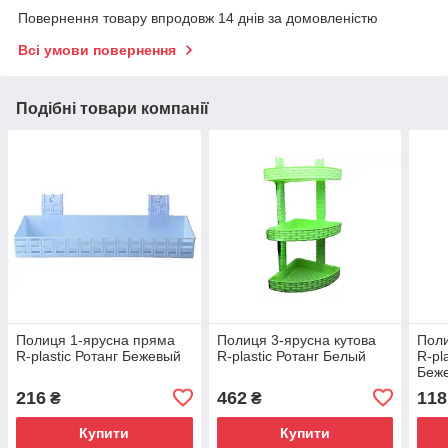
Повернення товару впродовж 14 днів за домовленістю
Всі умови повернення
Подібні товари компанії
Полиця 1-ярусна пряма
Полиця 3-ярусна кутова
Поли
R-plastic Ротанг Бежевый
R-plastic Ротанг Белый
R-pl
Беж
216
462
118
₴
₴
Купити
Купити