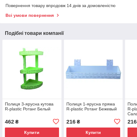
Повернення товару впродовж 14 днів за домовленістю
Всі умови повернення
Подібні товари компанії
Полиця 3-ярусна кутова
Полиця 1-ярусна пряма
Поли
R-plastic Ротанг Белый
R-plastic Ротанг Бежевый
R-pl
Сал
462
216
216
₴
₴
Купити
Купити