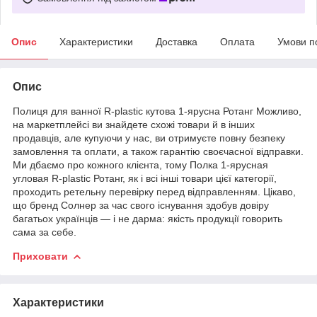
Опис
Характеристики
Доставка
Оплата
Умови п
Опис
Полиця для ванної R-plastic кутова 1-ярусна Ротанг Можливо,
на маркетплейсі ви знайдете схожі товари й в інших
продавців, але купуючи у нас, ви отримуєте повну безпеку
замовлення та оплати, а також гарантію своєчасної відправки.
Ми дбаємо про кожного клієнта, тому Полка 1-ярусная
угловая R-plastic Ротанг, як і всі інші товари цієї категорії,
проходить ретельну перевірку перед відправленням. Цікаво,
що бренд Солнер за час свого існування здобув довіру
багатьох українців — і не дарма: якість продукції говорить
сама за себе.
Приховати
Характеристики