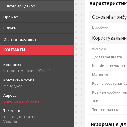
Характеристик
Інтер'єр і декор
Основні атриб
Про нас
Виробник
Відгуки
Користувальни
Оплата і доставка
Артикул
КОНТАКТИ
Доставка/Оплата
Кількість предметів
Інтернет-магазин "iSklad"
Матеріал
Країна реєстрації б
Менеджер
Країна-виробник то
Виноградів, Україна
Тип
Тип постачання
+380 (50) 013-14-13
Vodafone
Інформація дл