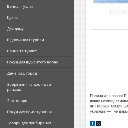
Ванна і туалет
Кухня
Для дому
Відпочинок і туризм
Ванна та туалет
Посуд для відкритого вогню
Дача, сад, город
Зберігання та догляд за
речами
Полиця для ванної R-
Зоотовари
повну безпеку замовл
як і всі інші товари 
українців — і не дарм
Посуд для приготування
Товари для прибирання