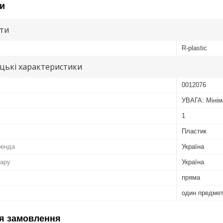
и
ути
R-plastic
цькі характеристики
0012076
УВАГА: Мінім
1
Пластик
ренда
Україна
вару
Україна
пряма
один предме
я замовлення