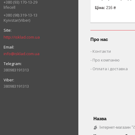
+380 (93) 170-13-29
lifecell
Ціна:
216 ₴
+380 (98) 319-13-13
Kyivstar(Viber)
http://isklad.com.ua
Про нас
Контакти
info@isklad.com.ua
Про компанію
Оплата і доставка
380983191313
380983191313
Інтернет-магазин "i