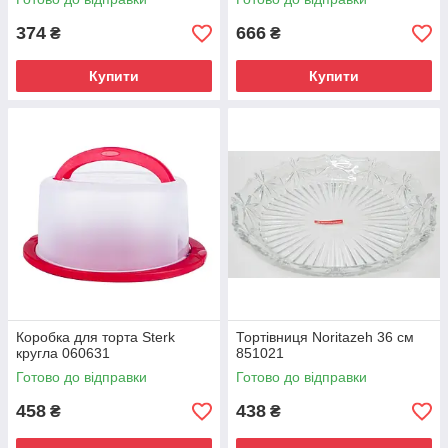
374
666
₴
₴
Купити
Купити
Коробка для торта Sterk
Тортівниця Noritazeh 36 см
кругла 060631
851021
Готово до відправки
Готово до відправки
458
438
₴
₴