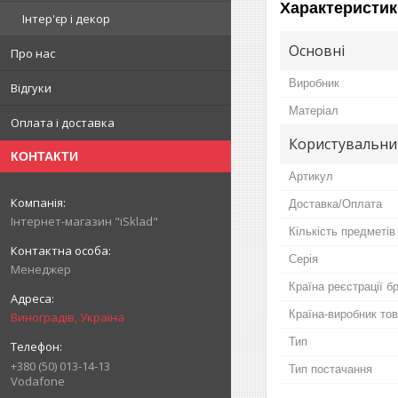
Характеристик
Інтер'єр і декор
Основні
Про нас
Виробник
Відгуки
Матеріал
Оплата і доставка
Користувальни
КОНТАКТИ
Артикул
Доставка/Оплата
Інтернет-магазин "iSklad"
Кількість предметів
Серія
Менеджер
Країна реєстрації б
Країна-виробник то
Виноградів, Україна
Тип
+380 (50) 013-14-13
Тип постачання
Vodafone