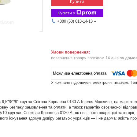
Купити
Купити з
+380 (50) 013-14-13
повернення товару протягом 14 днів
за домо
У компанії підключені електронні платежі. Те
 6,5"/8"/9" кругла Снігова Королева 0130-А Interos Можливо, на маркетпл
повну безпеку замовлення та оплати, а також гарантію своєчасної відпр
/8/10 круглая Снежная Королева 0130-А, як і всі інші товари цієї категор
свого існування здобув довіру багатьох українців — і не дарма: якість про