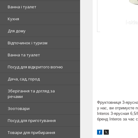
Ванна і туалет
Кухня
Для дому
Відпочинок і туризм
Ванна та туалет
Посуд для відкритого вогню
Дача, сад, город
Зберігання та догляд за
речами
Фруктовниця 3-ярусна
у нас, ви отримуєте 
Зоотовари
Interos 3-ярусная 6,5
бренд Interos за час 
Посуд для приготування
Товари для прибирання