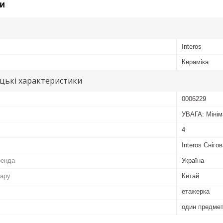
и
Interos
Кераміка
цькі характеристики
0006229
УВАГА: Мінім
4
Interos Сніго
ренда
Україна
вару
Китай
етажерка
один предме