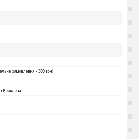
альне замовлення - 300 грн!
ва Королева
т