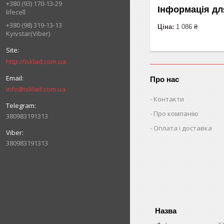
+380 (93) 170-13-29
Інформація дл
lifecell
+380 (98) 319-13-13
Ціна:
1 086 ₴
Kyivstar(Viber)
http://isklad.com.ua
Про нас
info@isklad.com.ua
Контакти
Про компанію
380983191313
Оплата і доставка
380983191313