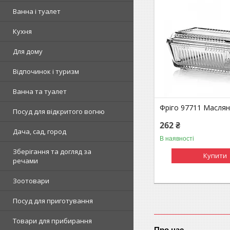
Ванна і туалет
Кухня
Для дому
Відпочинок і туризм
Ванна та туалет
Фріго 97711 Маслян
Посуд для відкритого вогню
262 ₴
Дача, сад, город
В наявності
Зберігання та догляд за
Купити
речами
Зоотовари
Посуд для приготування
Товари для прибирання
Про нас