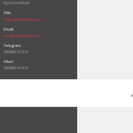
Kyivstar(Viber)
http://isklad.com.ua
info@isklad.com.ua
380983191313
380983191313