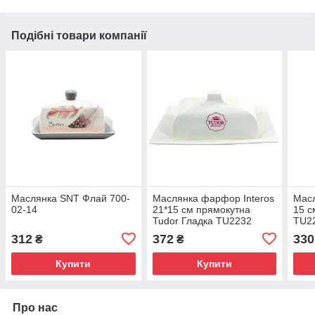
Подібні товари компанії
Маслянка SNT Флай 700-
Маслянка фарфор Interos
Масл
02-14
21*15 см прямокутна
15 с
Tudor Гладка TU2232
TU2
312
372
330
₴
₴
Купити
Купити
Про нас