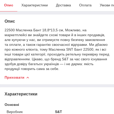
Опис
Характеристики
Доставка
Оплата
Умови п
Опис
22500 Масленка Бант 18,8*13,5 см, Можливо, на
маркетплейсі ви знайдете схожі товари й в інших продавців,
але купуючи у нас, ви отримуєте повну безпеку замовлення
та оплати, а також гарантію своєчасної відправки. Ми дбаємо
про кожного клієнта, тому Масленка SNT Бант 22500, як і всі
інші товари цієї категорії, проходить ретельну перевірку перед
відправленням. Цікаво, що бренд S&T за час свого існування
здобув довіру багатьох українців — і не дарма: якість
продукції говорить сама за себе.
Приховати
Характеристики
Основні
Виробник
S&T