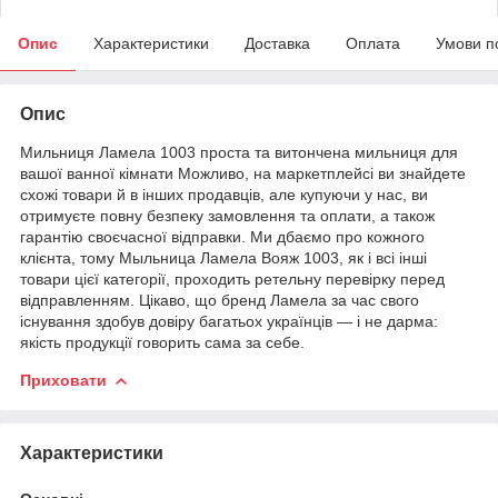
Опис
Характеристики
Доставка
Оплата
Умови п
Опис
Мильниця Ламела 1003 проста та витончена мильниця для
вашої ванної кімнати Можливо, на маркетплейсі ви знайдете
схожі товари й в інших продавців, але купуючи у нас, ви
отримуєте повну безпеку замовлення та оплати, а також
гарантію своєчасної відправки. Ми дбаємо про кожного
клієнта, тому Мыльница Ламела Вояж 1003, як і всі інші
товари цієї категорії, проходить ретельну перевірку перед
відправленням. Цікаво, що бренд Ламела за час свого
існування здобув довіру багатьох українців — і не дарма:
якість продукції говорить сама за себе.
Приховати
Характеристики