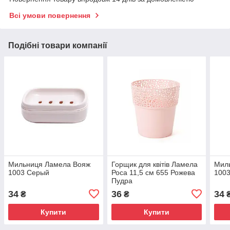
Всі умови повернення
Подібні товари компанії
Мильниця Ламела Вояж
Горщик для квітів Ламела
Мил
1003 Серый
Роса 11,5 см 655 Рожева
100
Пудра
34
36
34
₴
₴
Купити
Купити