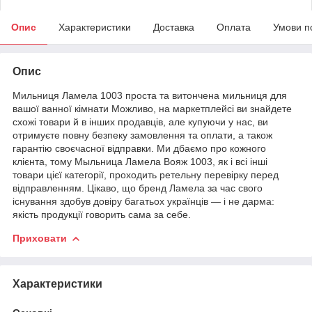
Опис
Характеристики
Доставка
Оплата
Умови п
Опис
Мильниця Ламела 1003 проста та витончена мильниця для
вашої ванної кімнати Можливо, на маркетплейсі ви знайдете
схожі товари й в інших продавців, але купуючи у нас, ви
отримуєте повну безпеку замовлення та оплати, а також
гарантію своєчасної відправки. Ми дбаємо про кожного
клієнта, тому Мыльница Ламела Вояж 1003, як і всі інші
товари цієї категорії, проходить ретельну перевірку перед
відправленням. Цікаво, що бренд Ламела за час свого
існування здобув довіру багатьох українців — і не дарма:
якість продукції говорить сама за себе.
Приховати
Характеристики