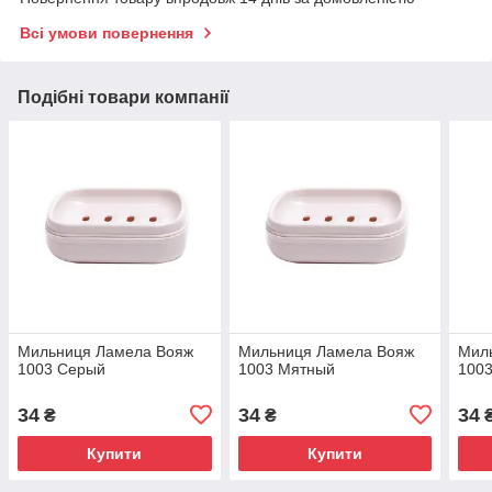
Всі умови повернення
Подібні товари компанії
Мильниця Ламела Вояж
Мильниця Ламела Вояж
Мил
1003 Серый
1003 Мятный
100
34
34
34
₴
₴
Купити
Купити