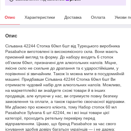
Опис
Характеристики
Доставка
Оплата
Умови п
Опис
Сільвана 42244 Стопка 60мл 6шт від Турецького виробника
Pasabahce виготовлені із високоякісного скла. Вони мають
приємний вигляд та форму. До набору входять 6 стопок
об'ємом 60мл, призначені для алкогольних напоїв. Міцне,
якісне скло не схильне до драпання та є ударостійкішим, у
порівнянні зі звичайним. Також їх можна мити в посудомийній
машині. Придбавши Сільвана 42244 Стопка 60мл 6шт Ви
отримаєте чудовий набір для алкогольних напоїв. Можливо,
на маркетплейсі ви знайдете схожі товари й в інших
продавців, але купуючи у нас, ви отримуєте повну безпеку
замовлення та оплати, а також гарантію своєчасної відправки.
Ми дбаємо про кожного клієнта, тому Набор стопок 60 мл
Pasabahce Sylvana 6 шт 42244, як і всі інші товари цієї
категорії, проходить ретельну перевірку перед
відправленням. Цікаво, що бренд Pasabahce за час свого
існування здобув довіру багатьох українців — і не дарма: