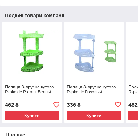
Подібні товари компанії
Полиця 3-ярусна кутова
Полиця 3-ярусна кутова
Поли
R-plastic Ротанг Белый
R-plastic Розовый
R-pl
462
336
462
₴
₴
Купити
Купити
Про нас