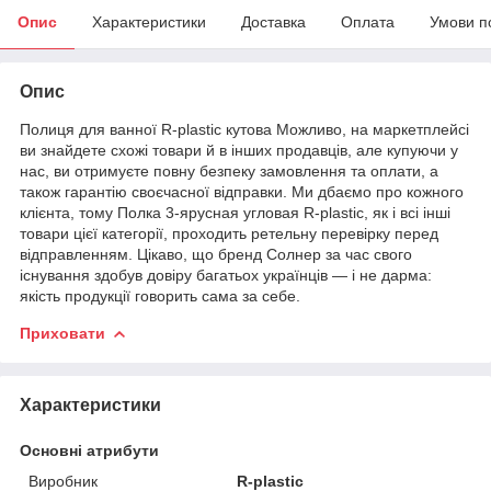
Опис
Характеристики
Доставка
Оплата
Умови п
Опис
Полиця для ванної R-plastic кутова Можливо, на маркетплейсі
ви знайдете схожі товари й в інших продавців, але купуючи у
нас, ви отримуєте повну безпеку замовлення та оплати, а
також гарантію своєчасної відправки. Ми дбаємо про кожного
клієнта, тому Полка 3-ярусная угловая R-plastic, як і всі інші
товари цієї категорії, проходить ретельну перевірку перед
відправленням. Цікаво, що бренд Солнер за час свого
існування здобув довіру багатьох українців — і не дарма:
якість продукції говорить сама за себе.
Приховати
Характеристики
Основні атрибути
Виробник
R-plastic