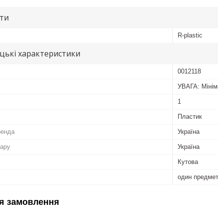
ути
R-plastic
цькі характеристики
0012118
УВАГА: Мінім
1
Пластик
ренда
Україна
вару
Україна
Кутова
один предме
я замовлення