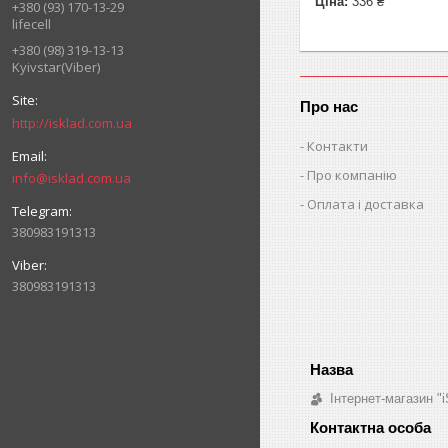
Ціна:
336 ₴
+380 (93) 170-13-29
lifecell
+380 (98) 319-13-13
Kyivstar(Viber)
Про нас
http://isklad.com.ua
Контакти
Про компанію
info@isklad.com.ua
Оплата і доставка
380983191313
380983191313
Інтернет-магазин "i