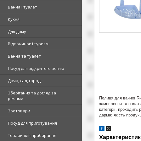
Ванна і туалет
Кухня
Для дому
Відпочинок і туризм
Ванна та туалет
Посуд для відкритого вогню
Дача, сад, город
Зберігання та догляд за
Полиця для ванної R-
речами
замовлення та оплати,
категорії, проходить
Зоотовари
дарма: якість продукц
Посуд для приготування
Товари для прибирання
Характеристик