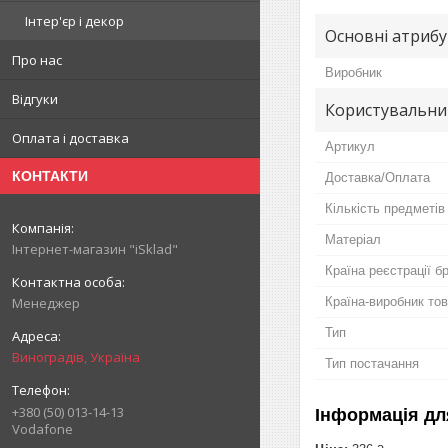
Інтер'єр і декор
Основні атриб
Про нас
Виробник
Відгуки
Користувальни
Оплата і доставка
Артикул
КОНТАКТИ
Доставка/Оплата
Кількість предметів
Матеріал
Інтернет-магазин "iSklad"
Країна реєстрації б
Країна-виробник то
Менеджер
Тип
Виноградів, Україна
Тип постачання
+380 (50) 013-14-13
Інформація дл
Vodafone