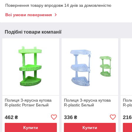
Повернення товару впродовж 14 днів за домовленістю
Всі умови повернення
Подібні товари компанії
Полиця 3-ярусна кутова
Полиця 3-ярусна кутова
Поли
R-plastic Ротанг Белый
R-plastic Белый
R-pl
462
336
216
₴
₴
Купити
Купити