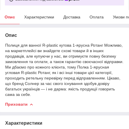
Опис
Характеристики
Доставка
Оплата
Умови п
Опис
Полиця для ванної R-plastic кутова 1-ярусна Ротанг Можливо,
на маркетплейсі ви знайдете схожі товари й в інших
продавців, але купуючи у нас, ви отримуєте повну безпеку
замовлення та оплати, а також гарантію своєчасної відправки.
Ми дбаємо про кожного клієнта, тому Полка 1-ярусная
угловая R-plastic Ротанг, як і всі інші товари цієї категорії,
проходить ретельну перевірку перед відправленням. Цікаво,
що бренд Солнер за час свого існування здобув довіру
багатьох українців — і не дарма: якість продукції говорить
сама за себе.
Приховати
Характеристики