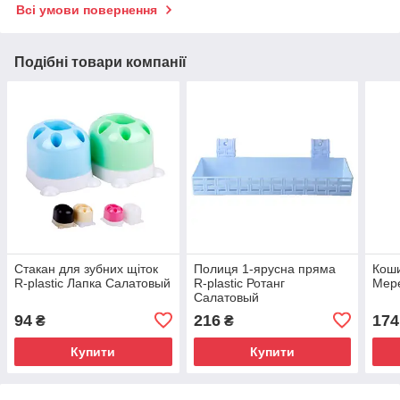
Всі умови повернення
Подібні товари компанії
Стакан для зубних щіток
Полиця 1-ярусна пряма
Коши
R-plastic Лапка Салатовый
R-plastic Ротанг
Мере
Салатовый
94
216
174
₴
₴
Купити
Купити