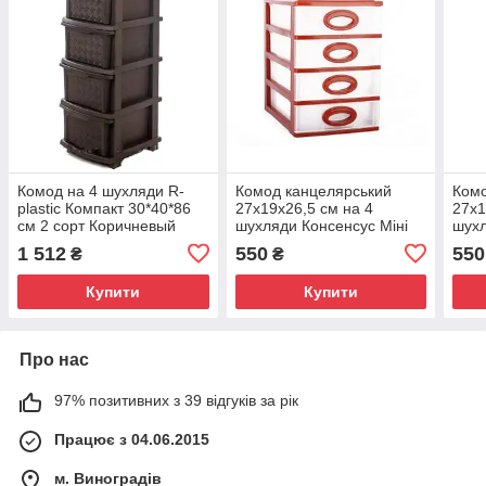
Комод на 4 шухляди R-
Комод канцелярський
Комо
plastic Компакт 30*40*86
27х19х26,5 см на 4
27х1
см 2 сорт Коричневый
шухляди Консенсус Міні
шухл
Бежевый
Беж
1 512
550
550
₴
₴
Купити
Купити
Про нас
97% позитивних з 39 відгуків за рік
Працює з 04.06.2015
м. Виноградів