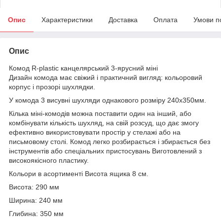
Опис
Характеристики
Доставка
Оплата
Умови п
Опис
Комод R-plastic канцелярський 3-ярусний міні
Дизайн комода має свіжий і практичний вигляд: кольоровий
корпус і прозорі шухлядки.
У комода 3 висувні шухляди однакового розміру 240х350мм.
Кілька міні-комодів можна поставити один на інший, або
комбінувати кількість шухляд, на свій розсуд, що дає змогу
ефективно використовувати простір у стелажі або на
письмовому столі. Комод легко розбирається і збирається без
інструментів або спеціальних пристосувань Виготовлений з
високоякісного пластику.
Кольори в асортименті Висота ящика 8 см.
Висота: 290 мм
Ширина: 240 мм
Глибина: 350 мм