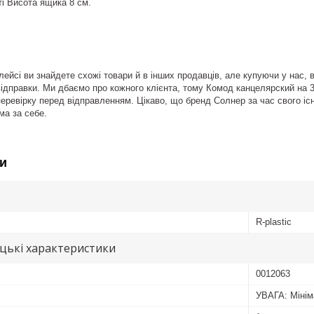
і Висота ящика 8 см.
ейсі ви знайдете схожі товари й в інших продавців, але купуючи у нас, 
ідправки. Ми дбаємо про кожного клієнта, тому Комод канцелярский на 3 ящи
еревірку перед відправленням. Цікаво, що бренд Солнер за час свого існ
ма за себе.
и
R-plastic
цькі характеристики
0012063
УВАГА: Мінім