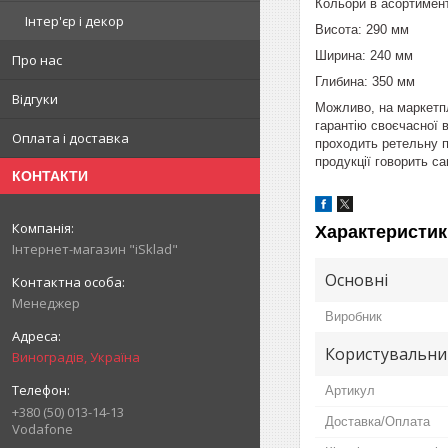
Кольори в асортимент
Інтер'єр і декор
Висота: 290 мм
Ширина: 240 мм
Про нас
Глибина: 350 мм
Відгуки
Можливо, на маркетпл
гарантію своєчасної в
Оплата і доставка
проходить ретельну п
продукції говорить са
КОНТАКТИ
Характеристик
Інтернет-магазин "iSklad"
Основні
Менеджер
Виробник
Користувальни
Виноградів, Україна
Артикул
+380 (50) 013-14-13
Доставка/Оплата
Vodafone