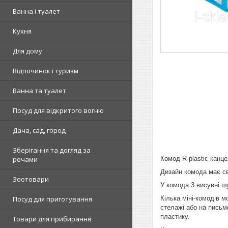
Ванна і туалет
Кухня
Для дому
Відпочинок і туризм
Ванна та туалет
Посуд для відкритого вогню
Дача, сад, город
Зберігання та догляд за
Комод R-plastic канце
речами
Дизайн комода має св
Зоотовари
У комода 3 висувні ш
Кілька міні-комодів 
Посуд для приготування
стелажі або на письм
пластику.
Товари для прибирання