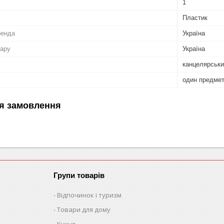
1
Пластик
ренда
Україна
вару
Україна
канцелярськ
один предме
я замовлення
Групи товарів
Відпочинок і туризм
Товари для дому
Кухня