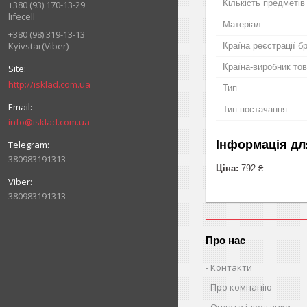
Кількість предметів
+380 (93) 170-13-29
lifecell
Матеріал
+380 (98) 319-13-13
Kyivstar(Viber)
Країна реєстрації б
Країна-виробник то
http://isklad.com.ua
Тип
Тип постачання
info@isklad.com.ua
Інформація дл
380983191313
Ціна:
792 ₴
380983191313
Про нас
Контакти
Про компанію
Оплата і доставка