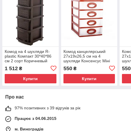
Комод на 4 шухляди R-
Комод канцелярський
Комо
plastic Компакт 30*40*86
27х19х26,5 см на 4
27х1
см 2 сорт Коричневый
шухляди Консенсус Міні
шухл
Бежевый
Беж
1 512
550
550
₴
₴
Купити
Купити
Про нас
97% позитивних з 39 відгуків за рік
Працює з 04.06.2015
м. Виноградів