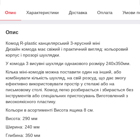
Опис
Характеристики
Доставка
Оплата
Умови п
Опис
Комод R-plastic канцелярський 3-ярусний міні
Дизайн комода має свіжий і практичний вигляд: кольоровий
корпус і прозорі шухлядки.
У комода 3 висувні шухляди однакового розміру 240х350мм.
Кілька міні-комодів можна поставити один на інший, або
комбінувати кількість шухляд, на свій розсуд, що дає змогу
ефективно використовувати простір у стелажі або на
письмовому столі. Комод легко розбирається і збирається без
інструментів або спеціальних пристосувань Виготовлений з
високоякісного пластику.
Кольори в асортименті Висота ящика 8 см.
Висота: 290 мм
Ширина: 240 мм
Глибина: 350 мм