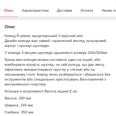
Опис
Характеристики
Доставка
Оплата
Умови п
Опис
Комод R-plastic канцелярський 3-ярусний міні
Дизайн комода має свіжий і практичний вигляд: кольоровий
корпус і прозорі шухлядки.
У комода 3 висувні шухляди однакового розміру 240х350мм.
Кілька міні-комодів можна поставити один на інший, або
комбінувати кількість шухляд, на свій розсуд, що дає змогу
ефективно використовувати простір у стелажі або на
письмовому столі. Комод легко розбирається і збирається без
інструментів або спеціальних пристосувань Виготовлений з
високоякісного пластику.
Кольори в асортименті Висота ящика 8 см.
Висота: 290 мм
Ширина: 240 мм
Глибина: 350 мм