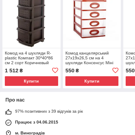
Комод на 4 шухляди R-
Комод канцелярський
Комо
plastic Компакт 30*40*86
27х19х26,5 см на 4
27х1
см 2 сорт Коричневый
шухляди Консенсус Міні
шухл
Бежевый
Беж
1 512
550
550
₴
₴
Купити
Купити
Про нас
97% позитивних з 39 відгуків за рік
Працює з 04.06.2015
м. Виноградів