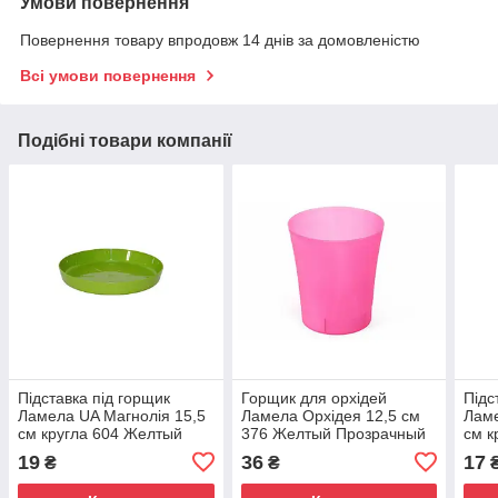
Умови повернення
Повернення товару впродовж 14 днів за домовленістю
Всі умови повернення
Подібні товари компанії
Підставка під горщик
Горщик для орхідей
Підс
Ламела UA Магнолія 15,5
Ламела Орхідея 12,5 см
Ламе
см кругла 604 Желтый
376 Желтый Прозрачный
см к
19
36
17
₴
₴