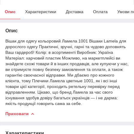
Опис
Характеристики
Доставка
Оплата
Умови п
Опис
Вішак для одягу кольоровий Ламела 1001 Вішаки Lamela для
дорослого одягу Практичні, зручні, гарні та чудово доповнять
Ваш гардероб! Колір: в асортименті Виробник: Україна
Матеріал: харчовий пластик Можливо, на маркетплейсі ви
знайдете схожі товари й в інших продавців, але купуючи у нас,
ви отримуєте повну безпеку замовлення та оплати, а також
гарантію своєчасної відправки. Ми дбаємо про кожного
клієнта, тому Плечики Ламела цветные 1001, як і всі інші
товари цієї категорії, проходить ретельну перевірку перед
відправленням. Цікаво, що бренд Ламела за час свого
існування здобув довіру багатьох українців — і не дарма:
якість продукції говорить сама за себе.
Приховати
Характеристики