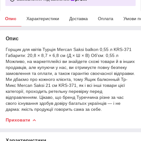
Опис
Характеристики
Доставка
Оплата
Умови п
Опис
Горщик для квітів Турція Mercan Saksi balkon 0,55 л KRS-371
Габарити: 20,8 × 8,7 × 6,8 см (Д × Ш × В) Об'єм: 0,55 л
Можливо, на маркетплейсі ви знайдете схожі товари й в інших
продавців, але купуючи у нас, ви отримуєте повну безпеку
замовлення та оплати, а також гарантію своєчасної відправки.
Ми дбаємо про кожного клієнта, тому Ящик балконный Тр-
Микс Mercan Saksi 21 см KRS-371, як і всі інші товари цієї
категорії, проходить ретельну перевірку перед
відправленням. Цікаво, що бренд Туреччина різне за час
свого існування здобув довіру багатьох українців — і не
дарма: якість продукції говорить сама за себе.
Приховати
Характеристики