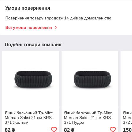
Умови повернення
Повернення товару впродовж 14 днів за домовленістю
Всі умови повернення
Подібні товари компанії
Ящик балконний Тр-Мікс
Ящик балконний Тр-Мікс
Ящик
Mercan Saksi 21 см KRS-
Mercan Saksi 21 см KRS-
Merc
371 Желтый
371 Пудра
372
82
82
150
₴
₴