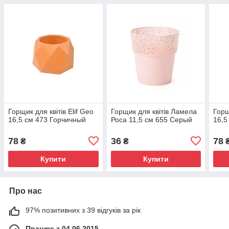
Горщик для квітів Elif Geo
Горщик для квітів Ламела
Горщ
16,5 см 473 Горчичный
Роса 11,5 см 655 Серый
16,5
78
36
78
₴
₴
Купити
Купити
Про нас
97% позитивних з 39 відгуків за рік
Працює з 04.06.2015