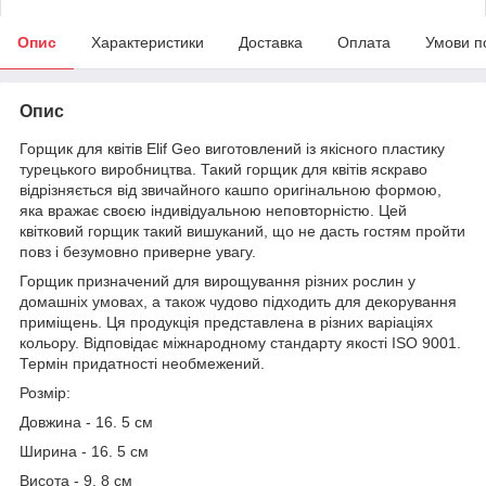
Опис
Характеристики
Доставка
Оплата
Умови п
Опис
Горщик для квітів Elif Geo виготовлений із якісного пластику
турецького виробництва. Такий горщик для квітів яскраво
відрізняється від звичайного кашпо оригінальною формою,
яка вражає своєю індивідуальною неповторністю. Цей
квітковий горщик такий вишуканий, що не дасть гостям пройти
повз і безумовно приверне увагу.
Горщик призначений для вирощування різних рослин у
домашніх умовах, а також чудово підходить для декорування
приміщень. Ця продукція представлена в різних варіаціях
кольору. Відповідає міжнародному стандарту якості ISO 9001.
Термін придатності необмежений.
Розмір:
Довжина - 16. 5 см
Ширина - 16. 5 см
Висота - 9. 8 см