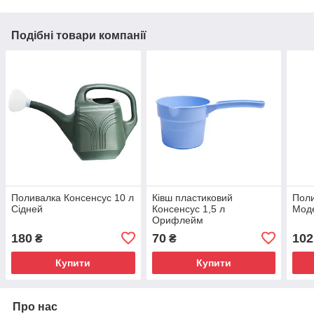
Подібні товари компанії
Поливалка Консенсус 10 л
Ківш пластиковий
Поли
Сідней
Консенсус 1,5 л
Мод
Орифлейм
180
70
102
₴
₴
Купити
Купити
Про нас