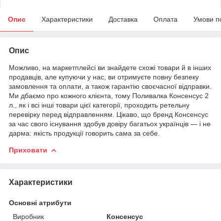
Опис
Характеристики
Доставка
Оплата
Умови п
Опис
Можливо, на маркетплейсі ви знайдете схожі товари й в інших
продавців, але купуючи у нас, ви отримуєте повну безпеку
замовлення та оплати, а також гарантію своєчасної відправки.
Ми дбаємо про кожного клієнта, тому Поливалка Консенсус 2
л., як і всі інші товари цієї категорії, проходить ретельну
перевірку перед відправленням. Цікаво, що бренд Консенсус
за час свого існування здобув довіру багатьох українців — і не
дарма: якість продукції говорить сама за себе.
Приховати
Характеристики
Основні атрибути
Виробник
Консенсус