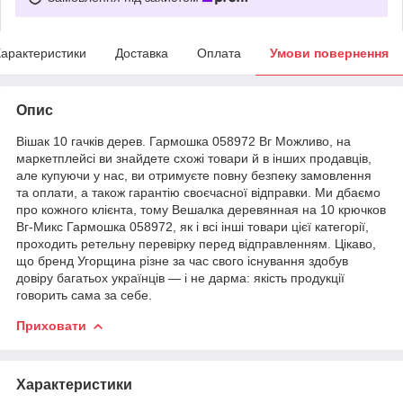
арактеристики
Доставка
Оплата
Умови повернення
Опис
Вішак 10 гачків дерев. Гармошка 058972 Вг Можливо, на
маркетплейсі ви знайдете схожі товари й в інших продавців,
але купуючи у нас, ви отримуєте повну безпеку замовлення
та оплати, а також гарантію своєчасної відправки. Ми дбаємо
про кожного клієнта, тому Вешалка деревянная на 10 крючков
Вг-Микс Гармошка 058972, як і всі інші товари цієї категорії,
проходить ретельну перевірку перед відправленням. Цікаво,
що бренд Угорщина різне за час свого існування здобув
довіру багатьох українців — і не дарма: якість продукції
говорить сама за себе.
Приховати
Характеристики