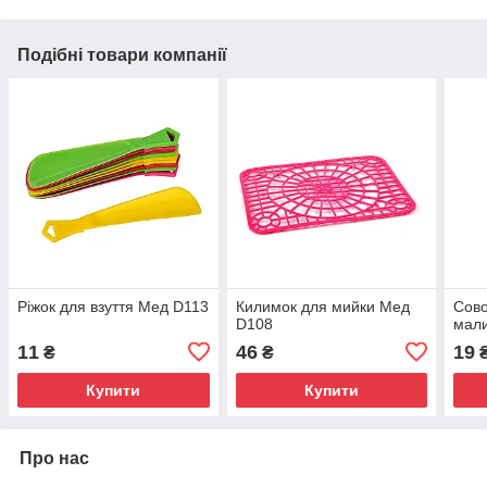
Подібні товари компанії
Ріжок для взуття Мед D113
Килимок для мийки Мед
Сово
D108
мал
11
46
19
₴
₴
Купити
Купити
Про нас