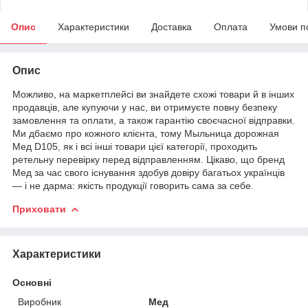
Опис
Характеристики
Доставка
Оплата
Умови п
Опис
Можливо, на маркетплейсі ви знайдете схожі товари й в інших
продавців, але купуючи у нас, ви отримуєте повну безпеку
замовлення та оплати, а також гарантію своєчасної відправки.
Ми дбаємо про кожного клієнта, тому Мыльница дорожная
Мед D105, як і всі інші товари цієї категорії, проходить
ретельну перевірку перед відправленням. Цікаво, що бренд
Мед за час свого існування здобув довіру багатьох українців
— і не дарма: якість продукції говорить сама за себе.
Приховати
Характеристики
Основні
Виробник
Мед