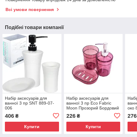
Всі умови повернення
Подібні товари компанії
Набір аксесуарів для
Набір аксесуарів для
Набі
ванної 3 пр SNT 889-07-
ванної 3 пр Eco Fabric
ванн
006
Moon Прозорий Бордовий
око 
TRL-2032-ТМ
406
226
276
₴
₴
Купити
Купити