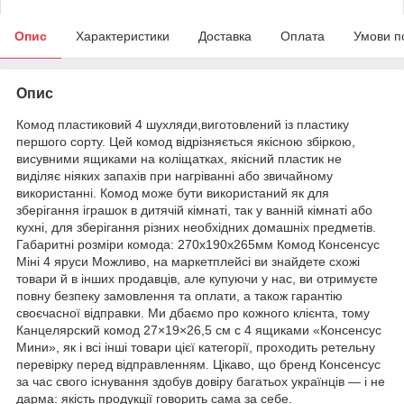
Опис
Характеристики
Доставка
Оплата
Умови п
Опис
Комод пластиковий 4 шухляди,виготовлений із пластику
першого сорту. Цей комод відрізняється якісною збіркою,
висувними ящиками на коліщатках, якісний пластик не
виділяє ніяких запахів при нагріванні або звичайному
використанні. Комод може бути використаний як для
зберігання іграшок в дитячій кімнаті, так у ванній кімнаті або
кухні, для зберігання різних необхідних домашніх предметів.
Габаритні розміри комода: 270х190х265мм Комод Консенсус
Міні 4 яруси Можливо, на маркетплейсі ви знайдете схожі
товари й в інших продавців, але купуючи у нас, ви отримуєте
повну безпеку замовлення та оплати, а також гарантію
своєчасної відправки. Ми дбаємо про кожного клієнта, тому
Канцелярский комод 27×19×26,5 см с 4 ящиками «Консенсус
Мини», як і всі інші товари цієї категорії, проходить ретельну
перевірку перед відправленням. Цікаво, що бренд Консенсус
за час свого існування здобув довіру багатьох українців — і не
дарма: якість продукції говорить сама за себе.