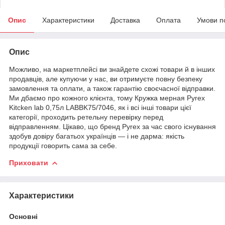
Опис
Характеристики
Доставка
Оплата
Умови п
Опис
Можливо, на маркетплейсі ви знайдете схожі товари й в інших
продавців, але купуючи у нас, ви отримуєте повну безпеку
замовлення та оплати, а також гарантію своєчасної відправки.
Ми дбаємо про кожного клієнта, тому Кружка мерная Pyrex
Kitcken lab 0,75л LABBK75/7046, як і всі інші товари цієї
категорії, проходить ретельну перевірку перед
відправленням. Цікаво, що бренд Pyrex за час свого існування
здобув довіру багатьох українців — і не дарма: якість
продукції говорить сама за себе.
Приховати
Характеристики
Основні