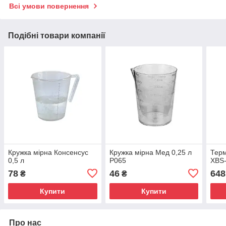
Всі умови повернення
Подібні товари компанії
Кружка мірна Консенсус
Кружка мірна Мед 0,25 л
Терм
0,5 л
P065
XBS
78
46
648
₴
₴
Купити
Купити
Про нас