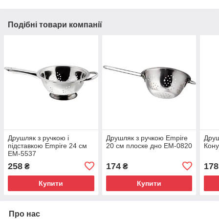
Подібні товари компанії
Друшляк з ручкою і
Друшляк з ручкою Empire
Друш
підставкою Empire 24 см
20 см плоске дно ЕМ-0820
Кон
ЕМ-5537
258
174
178
₴
₴
Купити
Купити
Про нас