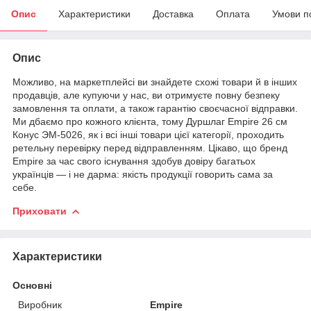
Опис
Характеристики
Доставка
Оплата
Умови п
Опис
Можливо, на маркетплейсі ви знайдете схожі товари й в інших
продавців, але купуючи у нас, ви отримуєте повну безпеку
замовлення та оплати, а також гарантію своєчасної відправки.
Ми дбаємо про кожного клієнта, тому Дуршлаг Empire 26 см
Конус ЭМ-5026, як і всі інші товари цієї категорії, проходить
ретельну перевірку перед відправленням. Цікаво, що бренд
Empire за час свого існування здобув довіру багатьох
українців — і не дарма: якість продукції говорить сама за
себе.
Приховати
Характеристики
Основні
Виробник
Empire