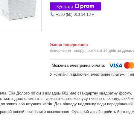
Купити з
+380 (50) 013-14-13
повернення товару протягом 14 днів
за домо
У компанії підключені електронні платежі. Те
ла Юка Долото 40 см з вкладом 601 має стандартну квадратну форму. Г
ється з двох елементів - декоративного корпусу і чорного вкладу, який
для живих або штучних квітів. Для відводу надлишку води передбачений 
кращий спосіб прикрасити помешкання. Сучасний дизайн робить його відм