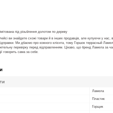
імітована під різьблення долотом по дереву
ейсі ви знайдете схожі товари й в інших продавців, але купуючи у нас, 
відправки. Ми дбаємо про кожного клієнта, тому Горшок террасный Ламела 
 ретельну перевірку перед відправленням. Цікаво, що бренд Ламела за час
ії говорить сама за себе.
и
ути
Ламела
Пластик
Горщик