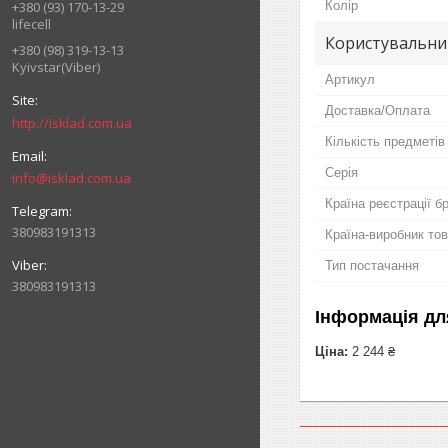
Колір
+380 (93) 170-13-29
lifecell
Користувальни
+380 (98) 319-13-13
Kyivstar(Viber)
Артикул
Доставка/Оплата
http://isklad.com.ua
Кількість предметів
Серія
info@isklad.com.ua
Країна реєстрації б
380983191313
Країна-виробник то
Тип постачання
380983191313
Інформація дл
Ціна:
2 244 ₴