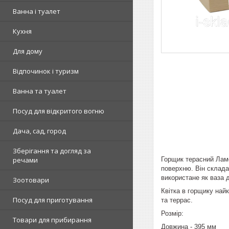
Ванна і туалет
Кухня
Для дому
Відпочинок і туризм
Ванна та туалет
Посуд для відкритого вогню
Дача, сад, город
Зберігання та догляд за
Горщик терасний Ламе
речами
поверхню. Він склада
використане як ваза 
Зоотовари
Квітка в горщику най
Посуд для приготування
та террас.
Розмір:
Товари для прибирання
Довжина - 395 мм