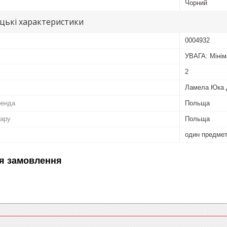
Чорний
цькі характеристики
0004932
УВАГА: Мінім
2
Ламела Юка 
ренда
Польща
вару
Польща
один предме
я замовлення