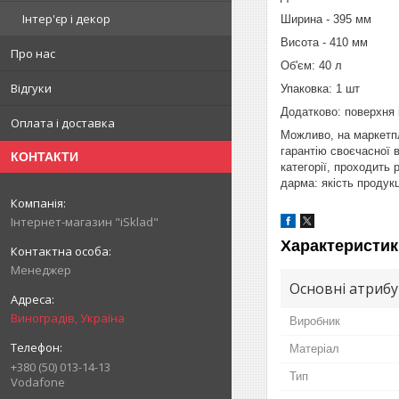
Інтер'єр і декор
Ширина - 395 мм
Висота - 410 мм
Про нас
Об'єм: 40 л
Відгуки
Упаковка: 1 шт
Додатково: поверхня 
Оплата і доставка
Можливо, на маркетпл
гарантію своєчасної 
КОНТАКТИ
категорії, проходить
дарма: якість продукц
Інтернет-магазин "iSklad"
Характеристик
Менеджер
Основні атриб
Виноградів, Україна
Виробник
Матеріал
+380 (50) 013-14-13
Тип
Vodafone