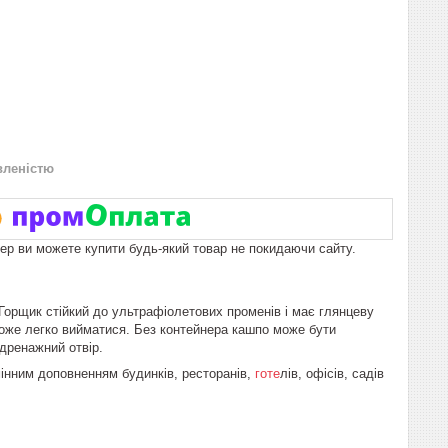
вленістю
пер ви можете купити будь-який товар не покидаючи сайту.
орщик стійкий до ультрафіолетових променів і має глянцеву
 може легко вийматися. Без контейнера кашпо може бути
дренажний отвір.
інним доповненням будинків, ресторанів,
готе
лів, офісів, садів