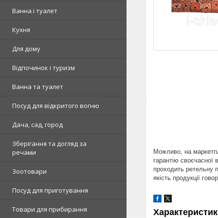
Ванна і туалет
Кухня
Для дому
Відпочинок і туризм
Ванна та туалет
Посуд для відкритого вогню
Дача, сад, город
Зберігання та догляд за
Можливо, на маркетпл
речами
гарантію своєчасної в
проходить ретельну п
Зоотовари
якість продукції гово
Посуд для приготування
Товари для прибирання
Характеристик