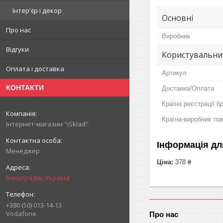
Інтер'єр і декор
Основні
Про нас
Виробник
Відгуки
Користувальни
Оплата і доставка
Артикул
КОНТАКТИ
Доставка/Оплата
Країна реєстрації б
Країна-виробник то
Інтернет-магазин "iSklad"
Інформація дл
Менеджер
Ціна:
378 ₴
Виноградів, Україна
+380 (50) 013-14-13
Vodafone
Про нас