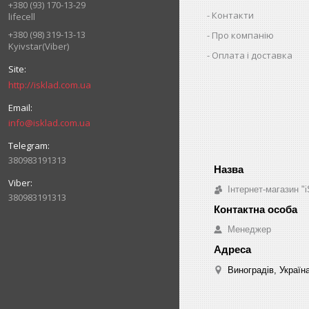
+380 (93) 170-13-29
Контакти
lifecell
+380 (98) 319-13-13
Про компанію
Kyivstar(Viber)
Оплата і доставка
http://isklad.com.ua
info@isklad.com.ua
380983191313
Інтернет-магазин "i
380983191313
Менеджер
Виноградів, Україн