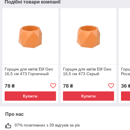
Подібні товари компанії
Горщик для квітів Elif Geo
Горщик для квітів Elif Geo
Горщ
16,5 см 473 Горчичный
16,5 см 473 Серый
Роса
78
78
36
₴
₴
Купити
Купити
Про нас
97% позитивних з 39 відгуків за рік