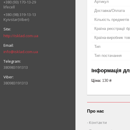
Артикул
+380 (93) 170-13-29
lifecell
Доставка/Оплата
+380 (98) 319-13-13
Kyivstar(Viber)
Кількість предметів
Країна реєстрації б
http://isklad.com.ua
Країна-виробник то
Тип
info@isklad.com.ua
Тип постачання
380983191313
Інформація дл
Ціна:
130 ₴
380983191313
Про нас
Контакти