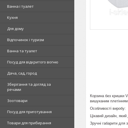
Ванна і туалет
Кухня
Для дому
Відпочинок і туризм
Ванна та туалет
Посуд для відкритого вогню
Дача, сад, город
Зберігання та догляд за
речами
Корзина без кришки Vi
Зоотовари
вишуканим плетінням.
Особливості виробу:
Посуд для приготування
Цікавий дизайн, який
Товари для прибирання
Зручні габарити для з