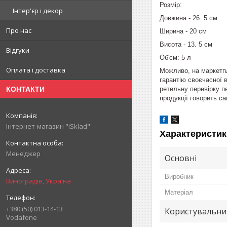
Розмір:
Інтер'єр і декор
Довжина - 26. 5 см
Про нас
Ширина - 20 см
Висота - 13. 5 см
Відгуки
Об'єм: 5 л
Оплата і доставка
Можливо, на маркетпл
гарантію своєчасної в
ретельну перевірку пе
КОНТАКТИ
продукції говорить са
Інтернет-магазин "iSklad"
Характеристик
Менеджер
Основні
Виробник
Виноградів, Україна
Матеріал
+380 (50) 013-14-13
Користувальни
Vodafone