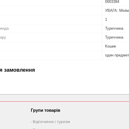
0003384
УВАГА: Мінім
1
ренда
Туреччина
вару
Туреччина
Кошик
один предме
я замовлення
Групи товарів
Відпочинок і туризм