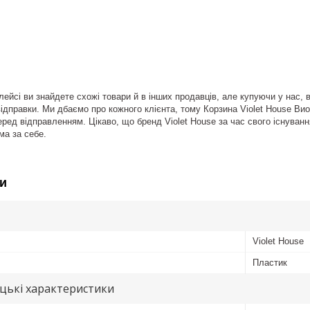
ейсі ви знайдете схожі товари й в інших продавців, але купуючи у нас, 
ідправки. Ми дбаємо про кожного клієнта, тому Корзина Violet House Виолет
ред відправленням. Цікаво, що бренд Violet House за час свого існування
ма за себе.
и
Violet House
Пластик
цькі характеристики