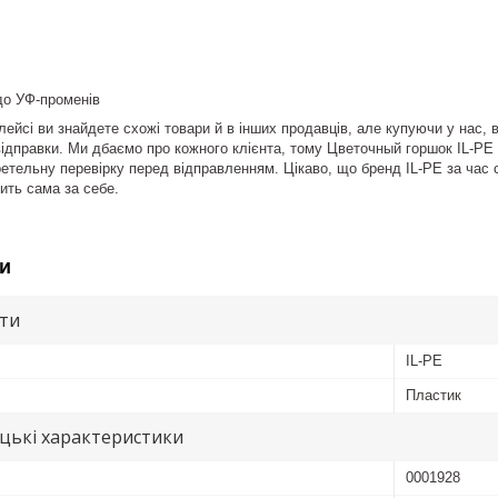
 до УФ-променів
ейсі ви знайдете схожі товари й в інших продавців, але купуючи у нас, 
ідправки. Ми дбаємо про кожного клієнта, тому Цветочный горшок IL-PE Кр
ретельну перевірку перед відправленням. Цікаво, що бренд IL-PE за час с
рить сама за себе.
и
ути
IL-PE
Пластик
цькі характеристики
0001928