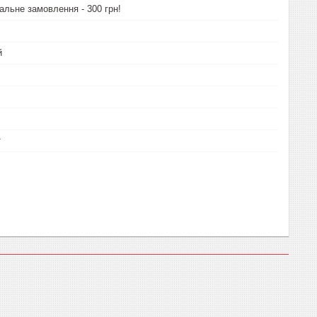
альне замовлення - 300 грн!
й
т