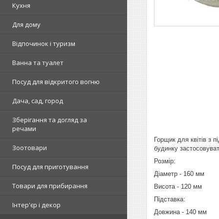
Кухня
Для дому
Відпочинок і туризм
Ванна та туалет
Посуд для відкритого вогню
Дача, сад, город
Зберігання та догляд за
речами
Горщик для квітів з п
Зоотовари
будинку застосовуват
Розмір:
Посуд для приготування
Діаметр - 160 мм
Товари для прибирання
Висота - 120 мм
Підставка:
Інтер'єр і декор
Довжина - 140 мм