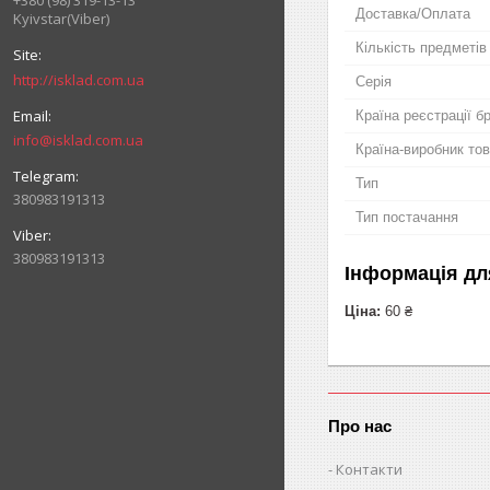
+380 (98) 319-13-13
Доставка/Оплата
Kyivstar(Viber)
Кількість предметів
http://isklad.com.ua
Серія
Країна реєстрації б
info@isklad.com.ua
Країна-виробник то
Тип
380983191313
Тип постачання
380983191313
Інформація дл
Ціна:
60 ₴
Про нас
Контакти