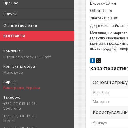
Про нас
Висота - 18 мм
Об'єм: 1, 2 л
Відгуки
Упаковка: 40 шт
Оплата і доставка
Додатково: стійкість
Можливо, на маркетпл
КОНТАКТИ
гарантію своєчасної в
категорії, проходить 
якість продукції гово
Інтернет-магазин "iSklad"
Характеристик
Менеджер
Основні атриб
Виноградів, Україна
Виробник
Матеріал
+380 (50) 013-14-13
Vodafone
Користувальни
+380 (93) 170-13-29
lifecell
Артикул