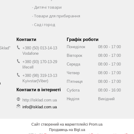
Дитячі товари
Товари для прибирання
Сад і город
Графік роботи
Понеділок
08:00
17:00
Sklad"
+380 (50) 013-14-13
Vodafone
Вівторок
08:00
17:00
+380 (93) 170-13-29
Середа
08:00
17:00
lifecell
Четвер
08:00
17:00
+380 (98) 319-13-13
Kyivstar(Viber)
Пʼятниця
08:00
17:00
а
Субота
08:00
16:00
Неділя
Вихідний
http://isklad.com.ua
info@isklad.com.ua
Сайт створений на маркетплейсі
Prom.ua
Продавець на Bigl.ua