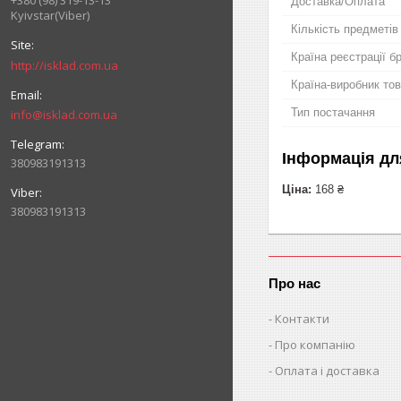
+380 (98) 319-13-13
Доставка/Оплата
Kyivstar(Viber)
Кількість предметів
Країна реєстрації б
http://isklad.com.ua
Країна-виробник то
Тип постачання
info@isklad.com.ua
Інформація дл
380983191313
Ціна:
168 ₴
380983191313
Про нас
Контакти
Про компанію
Оплата і доставка