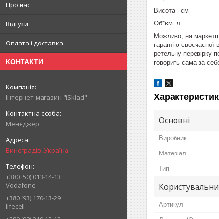
Про нас
Висота - см
Об*єм: л
Відгуки
Можливо, на маркетпл
Оплата і доставка
гарантію своєчасної в
ретельну перевірку пе
КОНТАКТИ
говорить сама за себ
Характеристик
Інтернет-магазин "iSklad"
Основні
Менеджер
Виробник
Виноградів, Україна
Матеріал
Тип
+380 (50) 013-14-13
Vodafone
Користувальни
+380 (93) 170-13-29
Артикул
lifecell