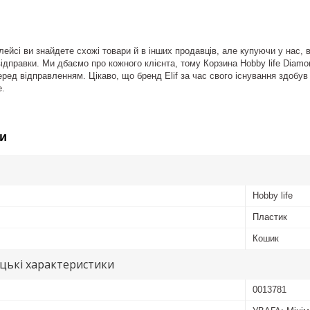
ейсі ви знайдете схожі товари й в інших продавців, але купуючи у нас, 
ідправки. Ми дбаємо про кожного клієнта, тому Корзина Hobby life Diamond 
ред відправленням. Цікаво, що бренд Elif за час свого існування здобув 
е.
и
Hobby life
Пластик
Кошик
цькі характеристики
0013781