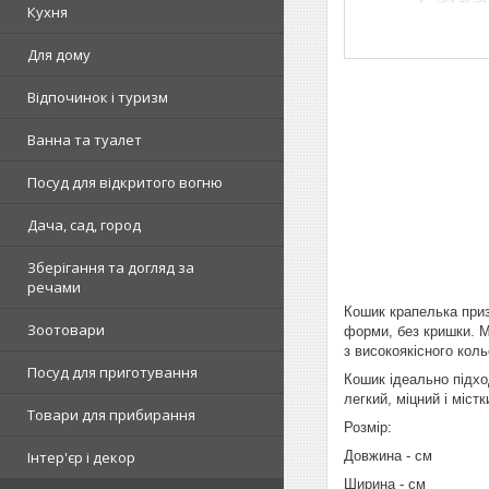
Кухня
Для дому
Відпочинок і туризм
Ванна та туалет
Посуд для відкритого вогню
Дача, сад, город
Зберігання та догляд за
речами
Кошик крапелька приз
Зоотовари
форми, без кришки. М
з високоякісного коль
Посуд для приготування
Кошик ідеально підхо
легкий, міцний і міст
Товари для прибирання
Розмір:
Довжина - см
Інтер'єр і декор
Ширина - см