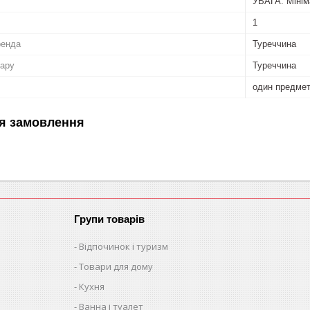
УВАГА: Мінім
1
ренда
Туреччина
вару
Туреччина
один предме
я замовлення
Групи товарів
Відпочинок і туризм
Товари для дому
Кухня
Ванна і туалет