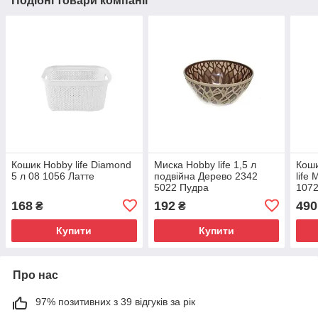
Подібні товари компанії
Кошик Hobby life Diamond
Миска Hobby life 1,5 л
Коши
5 л 08 1056 Латте
подвійна Дерево 2342
life
5022 Пудра
107
168
192
490
₴
₴
Купити
Купити
Про нас
97% позитивних з 39 відгуків за рік