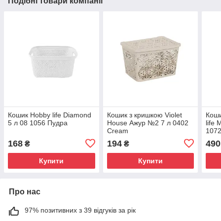
Подібні товари компанії
Кошик Hobby life Diamond
Кошик з кришкою Violet
Коши
5 л 08 1056 Пудра
House Ажур №2 7 л 0402
life
Cream
107
168
194
490
₴
₴
Купити
Купити
Про нас
97% позитивних з 39 відгуків за рік