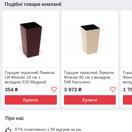
Подібні товари компанії
Горщик терасний Ламела
Горщик терасний Ламела
Горщ
UA Фінезія 19 см з
Фінезія 40 см з вкладом
Фіне
вкладом 532 Медный
548 Капучино
вкла
354
3 972
1 7
₴
₴
Купити
Купити
Про нас
97% позитивних з 39 відгуків за рік