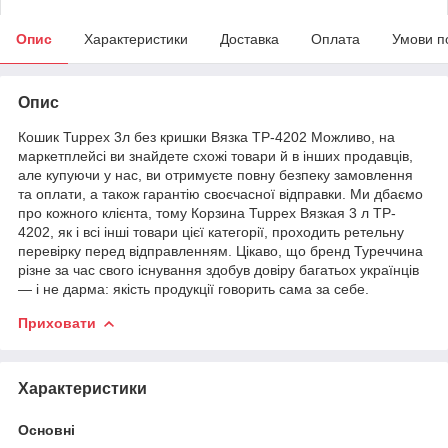
Опис
Характеристики
Доставка
Оплата
Умови п
Опис
Кошик Tuppex 3л без кришки Вязка TP-4202 Можливо, на
маркетплейсі ви знайдете схожі товари й в інших продавців,
але купуючи у нас, ви отримуєте повну безпеку замовлення
та оплати, а також гарантію своєчасної відправки. Ми дбаємо
про кожного клієнта, тому Корзина Tuppex Вязкая 3 л TP-
4202, як і всі інші товари цієї категорії, проходить ретельну
перевірку перед відправленням. Цікаво, що бренд Туреччина
різне за час свого існування здобув довіру багатьох українців
— і не дарма: якість продукції говорить сама за себе.
Приховати
Характеристики
Основні