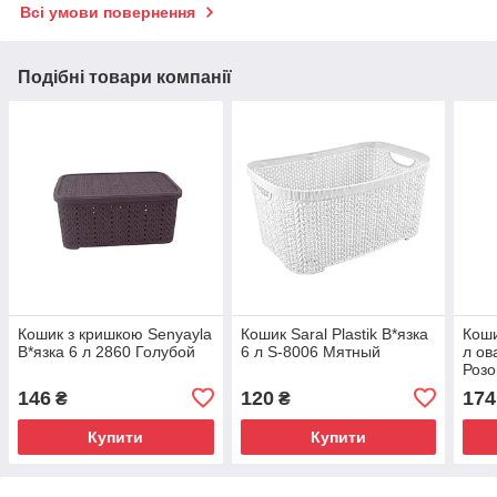
Всі умови повернення
Подібні товари компанії
Кошик з кришкою Senyayla
Кошик Saral Plastik В*язка
Коши
В*язка 6 л 2860 Голубой
6 л S-8006 Мятный
л ов
Роз
146
120
174
₴
₴
Купити
Купити