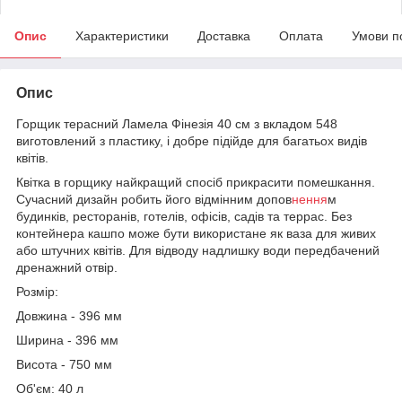
Опис
Характеристики
Доставка
Оплата
Умови п
Опис
Горщик терасний Ламела Фінезія 40 см з вкладом 548
виготовлений з пластику, і добре підійде для багатьох видів
квітів.
Квітка в горщику найкращий спосіб прикрасити помешкання.
Сучасний дизайн робить його відмінним допов
нення
м
будинків, ресторанів, готелів, офісів, садів та террас. Без
контейнера кашпо може бути використане як ваза для живих
або штучних квітів. Для відводу надлишку води передбачений
дренажний отвір.
Розмір:
Довжина - 396 мм
Ширина - 396 мм
Висота - 750 мм
Об'єм: 40 л