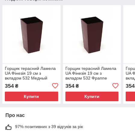
Горщик терасний Ламела
Горщик терасний Ламела
Горщ
UA Фінезія 19 см з
UA Фінезія 19 см з
UA Ф
вкладом 532 Медный
вкладом 532 Фраппе
вкла
354
354
354
₴
₴
Купити
Купити
Про нас
97% позитивних з 39 відгуків за рік