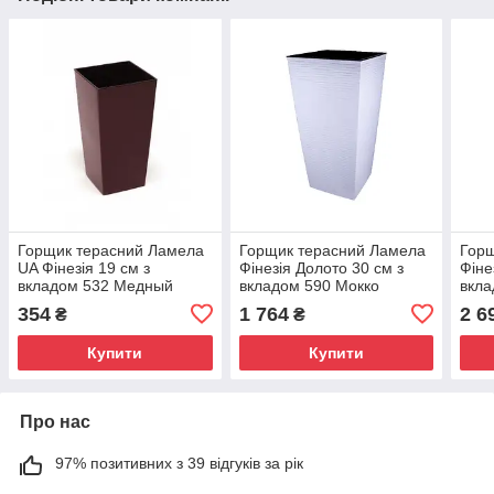
Горщик терасний Ламела
Горщик терасний Ламела
Горщ
UA Фінезія 19 см з
Фінезія Долото 30 см з
Фіне
вкладом 532 Медный
вкладом 590 Мокко
вкла
354
1 764
2 6
₴
₴
Купити
Купити
Про нас
97% позитивних з 39 відгуків за рік