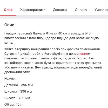
Опис
Характеристики
Доставка
Оплата
Умови п
Опис
Горщик терасний Ламела Фінезія 40 см з вкладом 548
виготовлений з пластику, і добре підійде для багатьох видів
квітів.
Квітка в горщику найкращий спосіб прикрасити помешкання.
Сучасний дизайн робить його відмінним допов
нення
м
будинків, ресторанів, готелів, офісів, садів та террас. Без
контейнера кашпо може бути використане як ваза для живих
або штучних квітів. Для відводу надлишку води передбачений
дренажний отвір.
Розмір:
Довжина - 396 мм
Ширина - 396 мм
Висота - 750 мм
Об'єм: 40 л