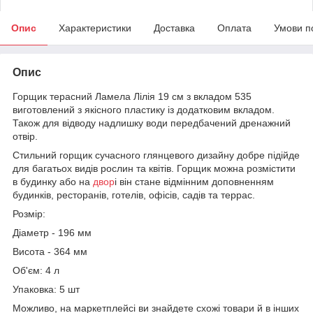
Опис
Характеристики
Доставка
Оплата
Умови п
Опис
Горщик терасний Ламела Лілія 19 см з вкладом 535
виготовлений з якісного пластику із додатковим вкладом.
Також для відводу надлишку води передбачений дренажний
отвір.
Стильний горщик сучасного глянцевого дизайну добре підійде
для багатьох видів рослин та квітів. Горщик можна розмістити
в будинку або на
двор
і він стане відмінним доповненням
будинків, ресторанів, готелів, офісів, садів та террас.
Розмір:
Діаметр - 196 мм
Висота - 364 мм
Об'єм: 4 л
Упаковка: 5 шт
Можливо, на маркетплейсі ви знайдете схожі товари й в інших