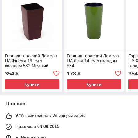
Горщик терасний Ламела
Горщик терасний Ламела
Горщ
UA Фінезія 19 см з
UA Лілія 14 см з вкладом
UA Ф
вкладом 532 Медный
534
вкла
354
178
354
₴
₴
Купити
Купити
Про нас
97% позитивних з 39 відгуків за рік
Працює з 04.06.2015
м. Виноградів